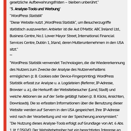
gesetzliche Aufbewahrungsfristen – bleiben unberührt.
5. Analyse-Tools und Werbung
WordPress Statistik
Diese Website nutzt „WordPress Statistik“, um Besucherzugriffe
statistisch auszuwerten. Anbieter ist die Aut O’Mattic A8C Ireland Ltd.,
Business Centre, No.1 Lower Mayor Street, International Financial
Services Centre, Dublin 1, Irland, deren Mutterunternehmen in den USA
sitzt.
WordPress Statistik verwendet Technologien, die die Wiedererkennung
des Nutzers zum Zwecke der Analyse des Nutzerverhaltens
ermöglichen (z. B. Cookies oder Device-Fingerprinting). WordPress
Statistik erfasst zur Analyse u. a. Logdateien (Referrer, IP-Adresse,
Browser u. a.), die Herkunft der Websitebesucher (Land, Stadt) und
welche Aktionen sie auf der Seite getätigt haben (z. B. Klicks, Ansichten,
Downloads). Die so erfassten Informationen über die Benutzung dieser
Website werden auf Servern in den USA gespeichert. Ihre IP-Adresse
wird nach der Verarbeitung und vor der Speicherung anonymisiert.
Die Nutzung dieses Analyse-Tools erfolgt auf Grundlage von Art. 6 Abs.
1 lit. f DSGVO. Der Websitebetreiber hat ein berechtigtes Interesse an