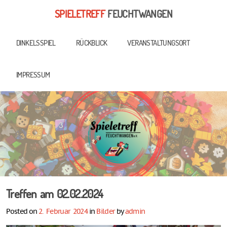
SPIELETREFF
FEUCHTWANGEN
DINKELSSPIEL
RÜCKBLICK
VERANSTALTUNGSORT
IMPRESSUM
Treffen am 02.02.2024
Posted on
2. Februar 2024
in
Bilder
by
admin