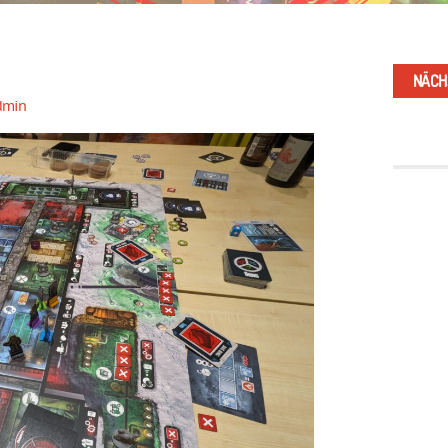
NÄCH
dmin